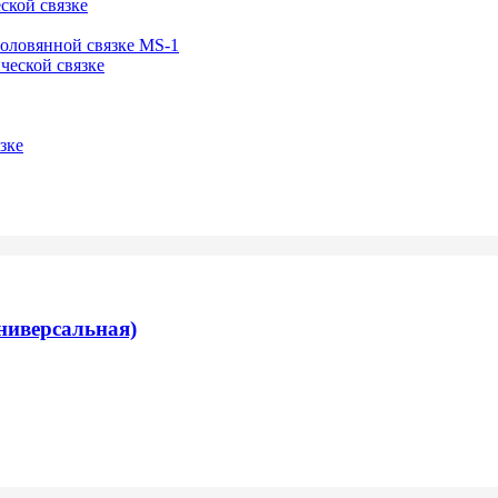
ской связке
-оловянной связке MS-1
ческой связке
зке
ниверсальная)