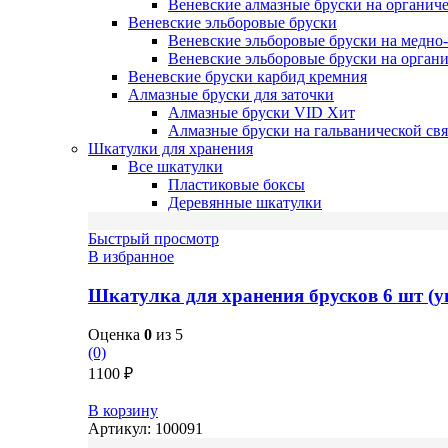
Веневские алмазные бруски на органиче
Веневские эльборовые бруски
Веневские эльборовые бруски на медно
Веневские эльборовые бруски на органи
Веневские бруски карбид кремния
Алмазные бруски для заточки
Алмазные бруски VID
Хит
Алмазные бруски на гальванической свя
Шкатулки для хранения
Все шкатулки
Пластиковые боксы
Деревянные шкатулки
Быстрый просмотр
В избранное
Шкатулка для хранения брусков 6 шт (у
Оценка
0
из 5
(0)
1100
₽
В корзину
Артикул:
100091