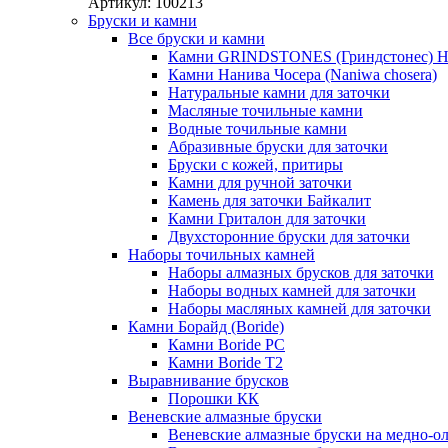
Артикул:
100213
Бруски и камни
Все бруски и камни
Камни GRINDSTONES (Гриндстонес)
Камни Нанива Чосера (Naniwa chosera)
Натуральные камни для заточки
Масляные точильные камни
Водные точильные камни
Абразивные бруски для заточки
Бруски с кожей, притиры
Камни для ручной заточки
Камень для заточки Байкалит
Камни Гриталон для заточки
Двухсторонние бруски для заточки
Наборы точильных камней
Наборы алмазных брусков для заточки
Наборы водных камней для заточки
Наборы масляных камней для заточки
Камни Борайд (Boride)
Камни Boride PC
Камни Boride T2
Выравнивание брусков
Порошки КК
Веневские алмазные бруски
Веневские алмазные бруски на медно-о