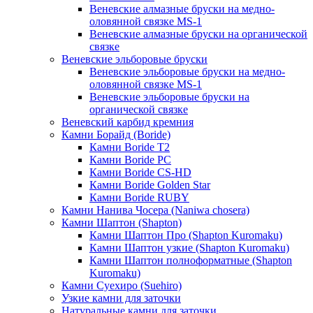
Веневские алмазные бруски на медно-
оловянной связке MS-1
Веневские алмазные бруски на органической
связке
Веневские эльборовые бруски
Веневские эльборовые бруски на медно-
оловянной связке MS-1
Веневские эльборовые бруски на
органической связке
Веневский карбид кремния
Камни Борайд (Boride)
Камни Boride T2
Камни Boride PC
Камни Boride CS-HD
Камни Boride Golden Star
Камни Boride RUBY
Камни Нанива Чосера (Naniwa chosera)
Камни Шаптон (Shapton)
Камни Шаптон Про (Shapton Kuromaku)
Камни Шаптон узкие (Shapton Kuromaku)
Камни Шаптон полноформатные (Shapton
Kuromaku)
Камни Суехиро (Suehiro)
Узкие камни для заточки
Натуральные камни для заточки