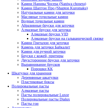
Камни Нанива Чосера (Naniwa chosera)
Камни Шаптон Про (Shapton Kuromaku)
Натуральные камни для заточки
Масляные точильные камни
Водные точильные камни
Абразивные бруски для заточки
Алмазные бруски для заточки
Алмазные бруски VID
Алмазные бруски на гальванической связке
Камни Гриталон для заточки
Камень для заточки Байкалит
Камни для ручной заточки
Бруски с кожей, притиры
Двухсторонние бруски для заточки
Выравнивание брусков
Порошки КК
Шкатулки для хранения
Деревянные шкатулки
Пластиковые боксы
Полировальные пасты
Алмазные пасты
Пасты полировальные Luxor
Полировальные пасты Dialux
Пасты гои
Аксессуары