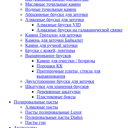
Масляные точильные камни
Водные точильные камни
Абразивные бруски для заточки
Алмазные бруски для заточки
Алмазные бруски VID
Алмазные бруски на гальванической связке
Камни Гриталон для заточки
Камень для заточки Байкалит
Камни для ручной заточки
Бруски с кожей, притиры
Выравнивание брусков
Камни для очистки / бодриды
Порошки КК
Притирочные плиты, стекла для
выравнивания
Двухсторонние бруски для заточки
Шкатулки для хранения брусков
Деревянные шкатулки
Пластиковые боксы
Полировальные пасты
Алмазные пасты
Пасты полировальные Luxor
Полировальные пасты Dialux
Пасты гои
Аксессуары