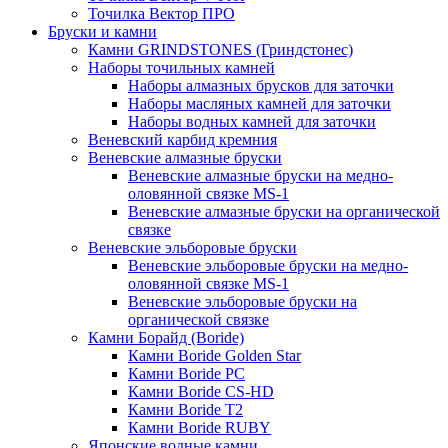
Точилка Вектор ПРО
Бруски и камни
Камни GRINDSTONES (Гриндстонес)
Наборы точильных камней
Наборы алмазных брусков для заточки
Наборы масляных камней для заточки
Наборы водных камней для заточки
Веневский карбид кремния
Веневские алмазные бруски
Веневские алмазные бруски на медно-
оловянной связке MS-1
Веневские алмазные бруски на органической
связке
Веневские эльборовые бруски
Веневские эльборовые бруски на медно-
оловянной связке MS-1
Веневские эльборовые бруски на
органической связке
Камни Борайд (Boride)
Камни Boride Golden Star
Камни Boride PC
Камни Boride CS-HD
Камни Boride T2
Камни Boride RUBY
Японские водные камни