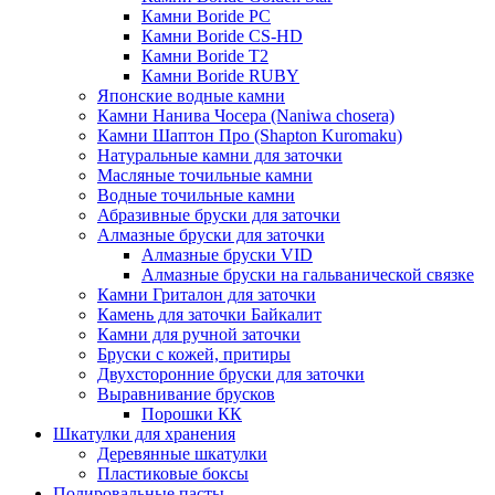
Камни Boride PC
Камни Boride CS-HD
Камни Boride T2
Камни Boride RUBY
Японские водные камни
Камни Нанива Чосера (Naniwa chosera)
Камни Шаптон Про (Shapton Kuromaku)
Натуральные камни для заточки
Масляные точильные камни
Водные точильные камни
Абразивные бруски для заточки
Алмазные бруски для заточки
Алмазные бруски VID
Алмазные бруски на гальванической связке
Камни Гриталон для заточки
Камень для заточки Байкалит
Камни для ручной заточки
Бруски с кожей, притиры
Двухсторонние бруски для заточки
Выравнивание брусков
Порошки КК
Шкатулки для хранения
Деревянные шкатулки
Пластиковые боксы
Полировальные пасты