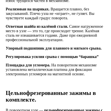
износ трущихся частей в мехзанизме.
Реализован на шариках.
Вращается плавно, без
закусываний. Плечо узла не «играет», не гуляет. Вы
чувствуете каждый градус поворота.
Ответная шайба из калёной стали.
Самое нагруженное
место в узле — это то, где происходит трение. Калёная
сталь не изнашивается годами. Даже при ежедневной
профессиональной эксплуатации.
Упорный подшипник для плавного и мягкого срыва.
Регулировака усилия срыва с помощью “барашка”
Площадка для угломера.
На поворотном механизме
установлена металлическая платина для фиксации
электронных угломеров на магнитной основе.
Цельнофрезерованные зажимы в
комплекте.
В поворотном узле —
цельнофрезерованные зажимы с