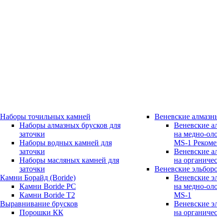
Наборы точильных камней
Веневские алмазн
Наборы алмазных брусков для
Веневские а
заточки
на медно-ол
Наборы водных камней для
MS-1
Реком
заточки
Веневские а
Наборы масляных камней для
на органичес
заточки
Веневские эльбор
Камни Борайд (Boride)
Веневские э
Камни Boride PC
на медно-ол
Камни Boride T2
MS-1
Выравнивание брусков
Веневские э
Порошки КК
на органичес