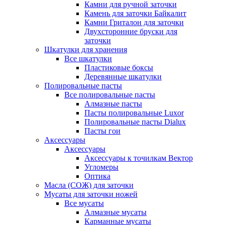
Камни для ручной заточки
Камень для заточки Байкалит
Камни Гриталон для заточки
Двухсторонние бруски для
заточки
Шкатулки для хранения
Все шкатулки
Пластиковые боксы
Деревянные шкатулки
Полировальные пасты
Все полировальные пасты
Алмазные пасты
Пасты полировальные Luxor
Полировальные пасты Dialux
Пасты гои
Аксессуары
Аксессуары
Аксессуары к точилкам Вектор
Угломеры
Оптика
Масла (СОЖ) для заточки
Мусаты для заточки ножей
Все мусаты
Алмазные мусаты
Карманные мусаты