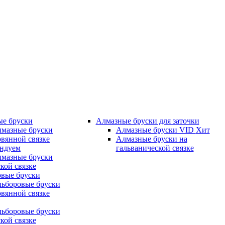
ые бруски
Алмазные бруски для заточки
лмазные бруски
Алмазные бруски VID
Хит
овянной связке
Алмазные бруски на
ендуем
гальванической связке
лмазные бруски
кой связке
овые бруски
льборовые бруски
овянной связке
льборовые бруски
кой связке