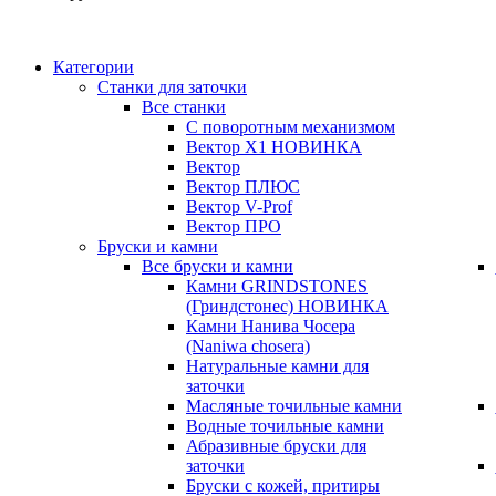
Категории
Станки для заточки
Все станки
С поворотным механизмом
Вектор X1
НОВИНКА
Вектор
Вектор ПЛЮС
Вектор V-Prof
Вектор ПРО
Бруски и камни
Все бруски и камни
Камни GRINDSTONES
(Гриндстонес)
НОВИНКА
Камни Нанива Чосера
(Naniwa chosera)
Натуральные камни для
заточки
Масляные точильные камни
Водные точильные камни
Абразивные бруски для
заточки
Бруски с кожей, притиры