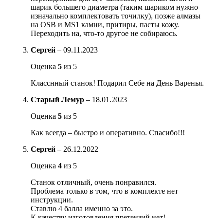
шарик большего диаметра (таким шариком нужно
изначально комплектовать точилку), позже алмазы
на OSB и MS1 камни, притиры, пасты кожу.
Переходить на, что-то другое не собираюсь.
Сергей
–
09.11.2023
Оценка
5
из 5
Класснный станок! Подарил Себе на День Варенья.
Старый Лемур
–
18.01.2023
Оценка
5
из 5
Как всегда – быстро и оперативно. Спасибо!!!
Сергей
–
26.12.2022
Оценка
4
из 5
Станок отличный, очень понравился.
Проблема только в том, что в комплекте нет
инструкции.
Ставлю 4 балла именно за это.
К качеству изготовления претензий нет!