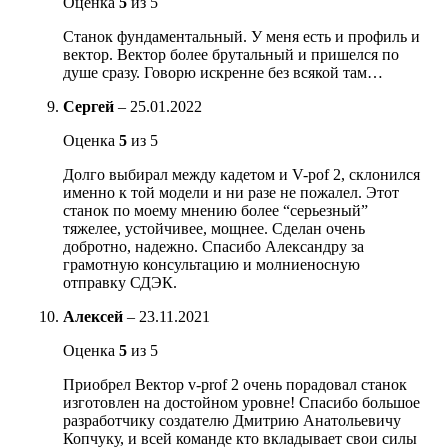
Оценка
5
из 5
Станок фундаментальный. У меня есть и профиль и
вектор. Вектор более брутальный и пришелся по
душе сразу. Говорю искренне без всякой там…
Сергей
–
25.01.2022
Оценка
5
из 5
Долго выбирал между кадетом и V-pof 2, склонился
именно к той модели и ни разе не пожалел. Этот
станок по моему мнению более “серьезный”
тяжелее, устойчивее, мощнее. Сделан очень
добротно, надежно. Спасибо Александру за
грамотную консультацию и молниеносную
отправку СДЭК.
Алексей
–
23.11.2021
Оценка
5
из 5
Приобрел Вектор v-prof 2 очень порадовал станок
изготовлен на достойном уровне! Спасибо большое
разработчику создателю Дмитрию Анатольевичу
Копчуку, и всей команде кто вкладывает свои силы