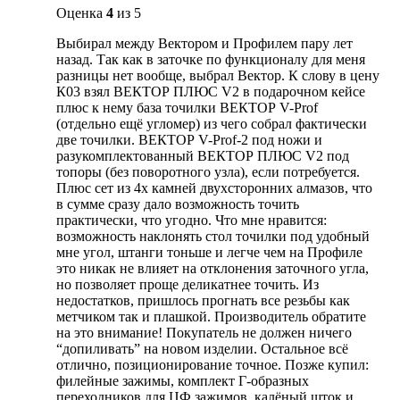
Оценка
4
из 5
Выбирал между Вектором и Профилем пару лет
назад. Так как в заточке по функционалу для меня
разницы нет вообще, выбрал Вектор. К слову в цену
К03 взял ВЕКТОР ПЛЮС V2 в подарочном кейсе
плюс к нему база точилки ВЕКТОР V-Prof
(отдельно ещё угломер) из чего собрал фактически
две точилки. ВЕКТОР V-Prof-2 под ножи и
разукомплектованный ВЕКТОР ПЛЮС V2 под
топоры (без поворотного узла), если потребуется.
Плюс сет из 4х камней двухсторонних алмазов, что
в сумме сразу дало возможность точить
практически, что угодно. Что мне нравится:
возможность наклонять стол точилки под удобный
мне угол, штанги тоньше и легче чем на Профиле
это никак не влияет на отклонения заточного угла,
но позволяет проще деликатнее точить. Из
недостатков, пришлось прогнать все резьбы как
метчиком так и плашкой. Производитель обратите
на это внимание! Покупатель не должен ничего
“допиливать” на новом изделии. Остальное всё
отлично, позиционирование точное. Позже купил:
филейные зажимы, комплект Г-образных
переходников для ЦФ зажимов, калёный шток и