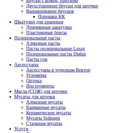
Бруски с кожей, притиры
Двухсторонние бруски для заточки
Выравнивание брусков
Порошки КК
Шкатулки для хранения
Деревянные шкатулки
Пластиковые боксы
Полировальные пасты
Алмазные пасты
Пасты полировальные Luxor
Полировальные пасты Dialux
Пасты гои
Аксессуары
Аксессуары к точилкам Вектор
Угломеры
Оптика
Инструменты
Масла (СОЖ) для заточки
Мусаты для заточки
Алмазные мусаты
Карманные мусаты
Керамические мусаты
Мусаты Solingen
Стальные мусаты
Услуги