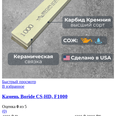
Быстрый просмотр
В избранное
Камень Boride CS-HD, F1000
Оценка
0
из 5
(0)