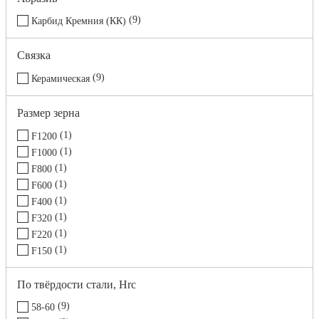
9
Карбид Кремния (КК)
Связка
9
Керамическая
Размер зерна
1
F1200
1
F1000
1
F800
1
F600
1
F400
1
F320
1
F220
1
F150
1
F120
По твёрдости стали, Hrc
9
58-60