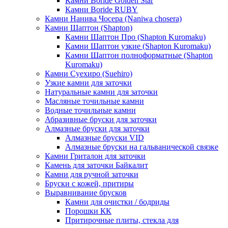
Камни Boride Golden Star
Камни Boride RUBY
Камни Нанива Чосера (Naniwa chosera)
Камни Шаптон (Shapton)
Камни Шаптон Про (Shapton Kuromaku)
Камни Шаптон узкие (Shapton Kuromaku)
Камни Шаптон полноформатные (Shapton
Kuromaku)
Камни Суехиро (Suehiro)
Узкие камни для заточки
Натуральные камни для заточки
Масляные точильные камни
Водные точильные камни
Абразивные бруски для заточки
Алмазные бруски для заточки
Алмазные бруски VID
Алмазные бруски на гальванической связке
Камни Гриталон для заточки
Камень для заточки Байкалит
Камни для ручной заточки
Бруски с кожей, притиры
Выравнивание брусков
Камни для очистки / бодриды
Порошки КК
Притирочные плиты, стекла для