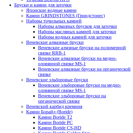
Бруски и камни для заточки
Японские водные камни
Камни GRINDSTONES (Гриндстонес)
Наборы точильных камней
Наборы алмазных брусков для заточки
Наборы масляных камней для заточки
Наборы водных камней для заточки
Веневские алмазные бруски
Веневские алмзные бруски на полимерной
связке RRB-1
Веневские алмазные бруски на медно-
оловянной связке MS-1
Веневские алмазные бруски на органической
связке
Веневские эльборовые бруски
Веневские эльборовые бруски на медно-
оловянной связке MS-1
Веневские эльборовые бруски на
органической связке
Веневский карбид кремния
Камни Борайд (Boride)
Камни Boride T2
Камни Boride PC
Камни Boride CS-HD