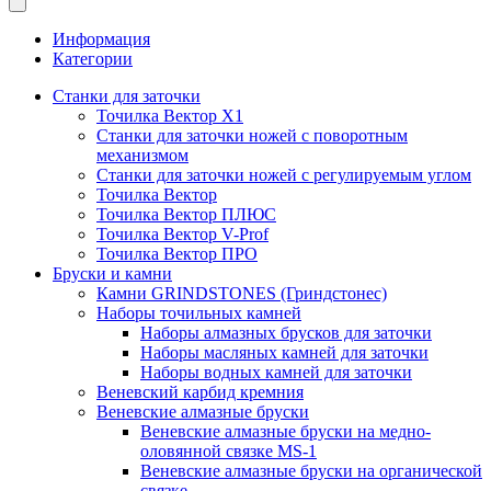
Информация
Категории
Станки для заточки
Точилка Вектор X1
Станки для заточки ножей с поворотным
механизмом
Станки для заточки ножей с регулируемым углом
Точилка Вектор
Точилка Вектор ПЛЮС
Точилка Вектор V-Prof
Точилка Вектор ПРО
Бруски и камни
Камни GRINDSTONES (Гриндстонес)
Наборы точильных камней
Наборы алмазных брусков для заточки
Наборы масляных камней для заточки
Наборы водных камней для заточки
Веневский карбид кремния
Веневские алмазные бруски
Веневские алмазные бруски на медно-
оловянной связке MS-1
Веневские алмазные бруски на органической
связке