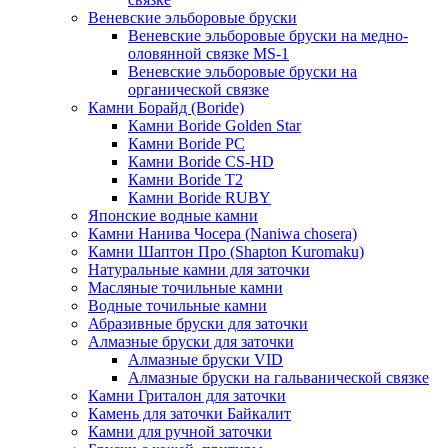
Веневские эльборовые бруски
Веневские эльборовые бруски на медно-
оловянной связке MS-1
Веневские эльборовые бруски на
органической связке
Камни Борайд (Boride)
Камни Boride Golden Star
Камни Boride PC
Камни Boride CS-HD
Камни Boride T2
Камни Boride RUBY
Японские водные камни
Камни Нанива Чосера (Naniwa chosera)
Камни Шаптон Про (Shapton Kuromaku)
Натуральные камни для заточки
Масляные точильные камни
Водные точильные камни
Абразивные бруски для заточки
Алмазные бруски для заточки
Алмазные бруски VID
Алмазные бруски на гальванической связке
Камни Гриталон для заточки
Камень для заточки Байкалит
Камни для ручной заточки