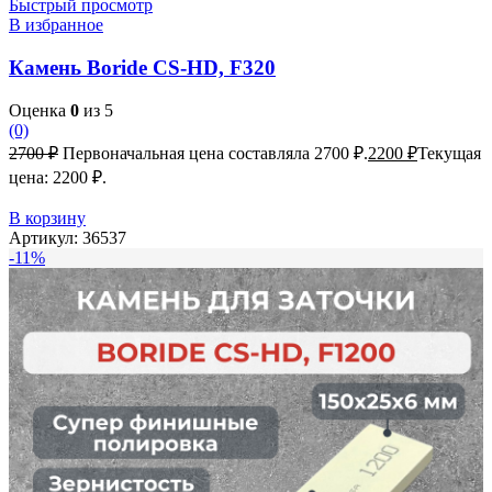
Быстрый просмотр
В избранное
Камень Boride CS-HD, F320
Оценка
0
из 5
(0)
2700
₽
Первоначальная цена составляла 2700 ₽.
2200
₽
Текущая
цена: 2200 ₽.
В корзину
Артикул:
36537
-11%