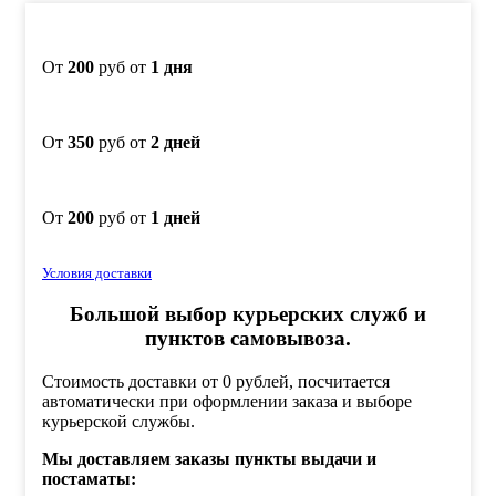
для
хранения
брусков
10
От
200
руб от
1 дня
шт
От
350
руб от
2 дней
От
200
руб от
1 дней
Условия доставки
Большой выбор курьерских служб и
пунктов самовывоза.
Стоимость доставки от 0 рублей, посчитается
автоматически при оформлении заказа и выборе
курьерской службы.
Мы доставляем заказы пункты выдачи и
постаматы: