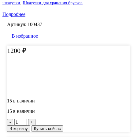
,
шкатулки
Шкатулки для хранения брусков
Подробнее
Артикул:
100437
В избранное
1200
₽
15 в наличии
15 в наличии
Количество
товара
В корзину
Купить сейчас
Шкатулка