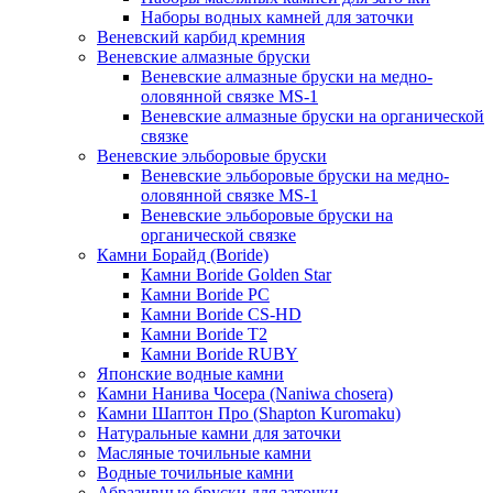
Наборы водных камней для заточки
Веневский карбид кремния
Веневские алмазные бруски
Веневские алмазные бруски на медно-
оловянной связке MS-1
Веневские алмазные бруски на органической
связке
Веневские эльборовые бруски
Веневские эльборовые бруски на медно-
оловянной связке MS-1
Веневские эльборовые бруски на
органической связке
Камни Борайд (Boride)
Камни Boride Golden Star
Камни Boride PC
Камни Boride CS-HD
Камни Boride T2
Камни Boride RUBY
Японские водные камни
Камни Нанива Чосера (Naniwa chosera)
Камни Шаптон Про (Shapton Kuromaku)
Натуральные камни для заточки
Масляные точильные камни
Водные точильные камни
Абразивные бруски для заточки