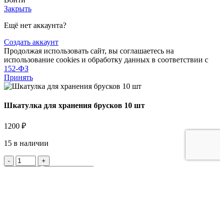
Закрыть
Ещё нет аккаунта?
Создать аккаунт
Продолжая использовать сайт, вы соглашаетесь на
использование cookies и обработку данных в соответствии с
152-ФЗ
Принять
Шкатулка для хранения брусков 10 шт
1200
₽
15 в наличии
Количество
товара
В корзину
Купить сейчас
Шкатулка
В избранное
для
0
Список желаний
хранения
Позвонить
брусков
MAX
10
TG