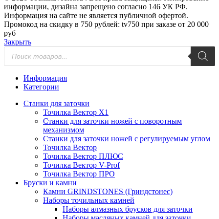
информации, дизайна запрещено согласно 146 УК РФ.
Информация на сайте не является публичной офертой.
Промокод на скидку в 750 рублей: tv750 при заказе от 20 000
руб
Закрыть
Поиск
товаров
Информация
Категории
Станки для заточки
Точилка Вектор X1
Станки для заточки ножей с поворотным
механизмом
Станки для заточки ножей с регулируемым углом
Точилка Вектор
Точилка Вектор ПЛЮС
Точилка Вектор V-Prof
Точилка Вектор ПРО
Бруски и камни
Камни GRINDSTONES (Гриндстонес)
Наборы точильных камней
Наборы алмазных брусков для заточки
Наборы масляных камней для заточки