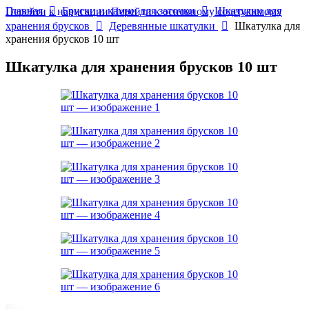
Главная
Бруски и камни для заточки
Шкатулки для
Перейти к навигации
Перейти к основному содержимому
хранения брусков
Деревянные шкатулки
Шкатулка для
хранения брусков 10 шт
Шкатулка для хранения брусков 10 шт