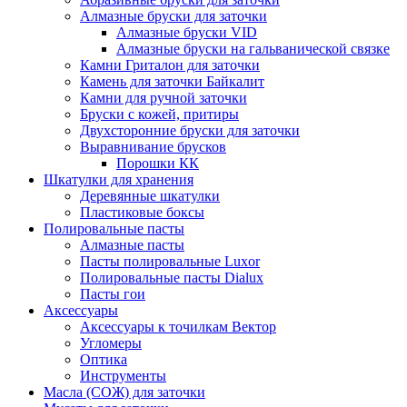
Алмазные бруски для заточки
Алмазные бруски VID
Алмазные бруски на гальванической связке
Камни Гриталон для заточки
Камень для заточки Байкалит
Камни для ручной заточки
Бруски с кожей, притиры
Двухсторонние бруски для заточки
Выравнивание брусков
Порошки КК
Шкатулки для хранения
Деревянные шкатулки
Пластиковые боксы
Полировальные пасты
Алмазные пасты
Пасты полировальные Luxor
Полировальные пасты Dialux
Пасты гои
Аксессуары
Аксессуары к точилкам Вектор
Угломеры
Оптика
Инструменты
Масла (СОЖ) для заточки