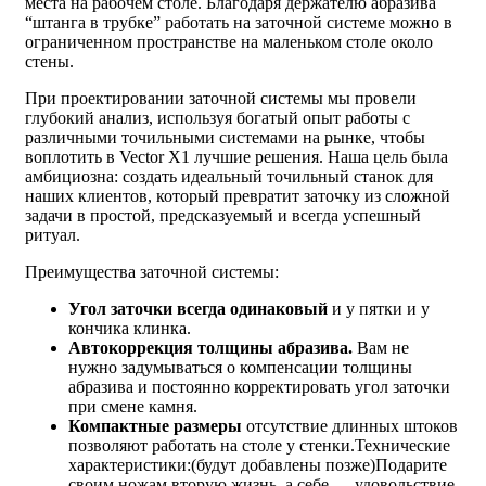
места на рабочем столе. Благодаря держателю абразива
“штанга в трубке” работать на заточной системе можно в
ограниченном пространстве на маленьком столе около
стены.
При проектировании заточной системы мы провели
глубокий анализ, используя богатый опыт работы с
различными точильными системами на рынке, чтобы
воплотить в Vector X1 лучшие решения. Наша цель была
амбициозна: создать идеальный точильный станок для
наших клиентов, который превратит заточку из сложной
задачи в простой, предсказуемый и всегда успешный
ритуал.
Преимущества заточной системы:
Угол заточки всегда одинаковый
и у пятки и у
кончика клинка.
Автокоррекция толщины абразива.
Вам не
нужно задумываться о компенсации толщины
абразива и постоянно корректировать угол заточки
при смене камня.
Компактные размеры
отсутствие длинных штоков
позволяют работать на столе у стенки.Технические
характеристики:(будут добавлены позже)Подарите
своим ножам вторую жизнь, а себе — удовольствие