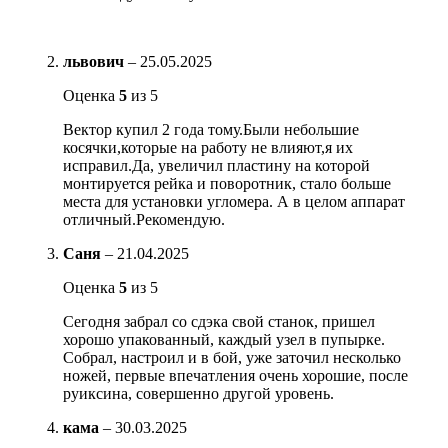
львович
–
25.05.2025
Оценка
5
из 5
Вектор купил 2 года тому.Были небольшие
косячки,которые на работу не влияют,я их
исправил.Да, увеличил пластину на которой
монтируется рейка и поворотник, стало больше
места для установки угломера. А в целом аппарат
отличный.Рекомендую.
Саня
–
21.04.2025
Оценка
5
из 5
Сегодня забрал со сдэка свой станок, пришел
хорошо упакованный, каждый узел в пупырке.
Собрал, настроил и в бой, уже заточил несколько
ножей, первые впечатления очень хорошие, после
руиксина, совершенно другой уровень.
кама
–
30.03.2025