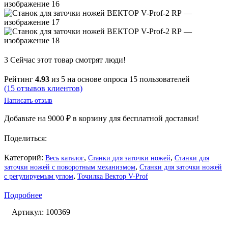
3
Сейчас этот товар смотрят люди!
Рейтинг
4.93
из 5 на основе опроса
15
пользователей
(
15
отзывов клиентов)
Написать отзыв
Добавьте на
9000
₽
в корзину для бесплатной доставки!
Поделиться:
Категорий:
,
,
Весь каталог
Станки для заточки ножей
Станки для
,
заточки ножей с поворотным механизмом
Станки для заточки ножей
,
с регулируемым углом
Точилка Вектор V-Prof
Подробнее
Артикул:
100369