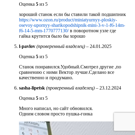
Оценка
5
из 5
хороший станок если бы ставили такой подшипник
https://www.ozon.ru/product/miniatyurnyy-ploskiy-
osevoy-upornyy-sharikopodshipnik-mini-3-v-1-f6-14m-
f6-14-5-mm-1770777130/
в поворотном узле где
гайка крутится было бы хорошо
l-pavlov
(проверенный владелец)
–
24.01.2025
Оценка
5
из 5
Станок понравился.Удобный.Смотрел другие ,по
сравнению с ними Вектор лучше.Сделано все
качественно и продумано.
sasha-lipetsk
(проверенный владелец)
–
23.12.2024
Оценка
5
из 5
Много написал, но сайт обновился.
Одним словом просто пушка-гонка