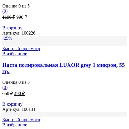
Оценка
0
из 5
(0)
Первоначальная
Текущая
1190
₽
990
₽
цена
цена:
составляла
990 ₽.
В корзину
1190 ₽.
Артикул:
100226
-25%
Быстрый просмотр
В избранное
Паста полировальная LUXOR grey 1 микрон, 55
гр.
Оценка
0
из 5
(0)
Первоначальная
Текущая
650
₽
490
₽
цена
цена:
составляла
490 ₽.
В корзину
650 ₽.
Артикул:
100131
Быстрый просмотр
В избранное