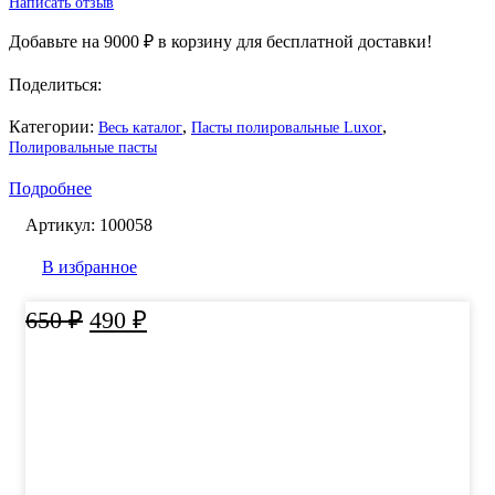
Написать отзыв
Добавьте на
9000
₽
в корзину для бесплатной доставки!
Поделиться:
Категории:
,
,
Весь каталог
Пасты полировальные Luxor
Полировальные пасты
Подробнее
Артикул:
100058
В избранное
Первоначальная
Текущая
650
₽
490
₽
цена
цена:
составляла
490 ₽.
650 ₽.