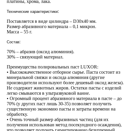
платины, хрома, лака.
:
Технические характеристики
Поставляется в виде цилиндра – D30х40 мм.
Размер абразивного материала – 0,1 микрон.
Масса – 55 г.
:
Состав
70% – абразив (оксид алюминия).
30% – связующий материал.
Преимущества полировальных паст LUXOR:
• Высококачественное отборное сырье. Паста состоит из
минеральной связки и оксида алюминия (другие
производители используют более дешевый оксид железа).
Не содержит животных жиров. Остатки пасты с изделий
легко смываются в ультразвуковой ванне.
• Огромный процент абразивного материала в пасте – до
70% (у других паст лишь 30-35) позволяет получить
существенную экономию пасты и затраты времени на
обработку.
• Очень точный размер абразивных частиц (для их
получения использован метод посекундного осаждения),
что позволяет получать гарантированно безупречный