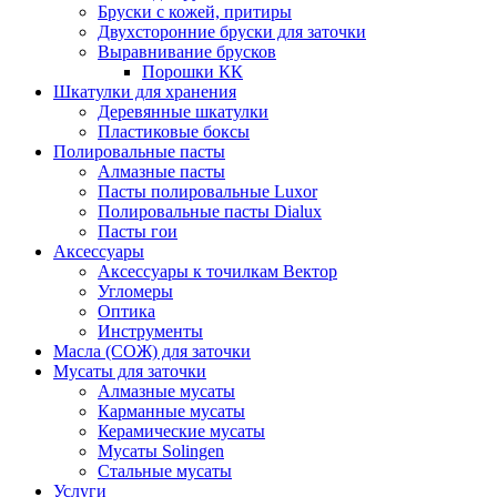
Бруски с кожей, притиры
Двухсторонние бруски для заточки
Выравнивание брусков
Порошки КК
Шкатулки для хранения
Деревянные шкатулки
Пластиковые боксы
Полировальные пасты
Алмазные пасты
Пасты полировальные Luxor
Полировальные пасты Dialux
Пасты гои
Аксессуары
Аксессуары к точилкам Вектор
Угломеры
Оптика
Инструменты
Масла (СОЖ) для заточки
Мусаты для заточки
Алмазные мусаты
Карманные мусаты
Керамические мусаты
Мусаты Solingen
Стальные мусаты
Услуги