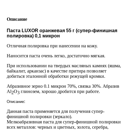
Описание
Паста LUXOR оранжевая 55 г (супер-финишная
полировка) 0,1 микрон
Отличная полировка при нанесении на кожу.
Наносится паста очень легко, достаточно мягкая.
При использовании на твердых масляных камнях (яшма,
байкалит, арканзас) в качестве притира позволяет
добиться эталонной обработки режущей кромки.
Абразивное зерно 0.1 микрон 70%, связка 30%. Абразив
Al
O
глинозем, хорошо дробится при работе.
2
3
:
Описание
Данная паста применяется для получения супер-
финишной полировки (зеркало).
Мелкоабразивная паста для супер-финишной полировки
всех металлов: черных и цветных, золота, серебра,