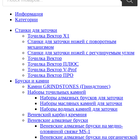
товаров
Информация
Категории
Станки для заточки
Точилка Вектор X1
Станки для заточки ножей с поворотным
механизмом
Станки для заточки ножей с регулируемым углом
Точилка Вектор
Точилка Вектор ПЛЮС
Точилка Вектор V-Prof
Точилка Вектор ПРО
Бруски и камни
Камни GRINDSTONES (Гриндстонес)
Наборы точильных камней
Наборы алмазных брусков для заточки
Наборы масляных камней для заточки
Наборы водных камней для заточки
Веневский карбид кремния
Веневские алмазные бруски
Веневские алмазные бруски на медно-
оловянной связке MS-1
Веневские алмазные бруски на органической