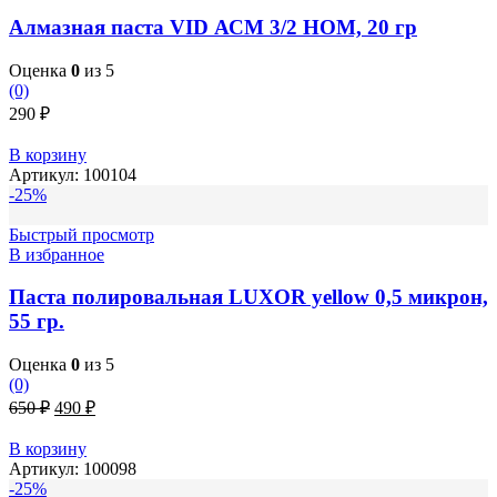
Алмазная паста VID АСМ 3/2 НОМ, 20 гр
Оценка
0
из 5
(0)
290
₽
В корзину
Артикул:
100104
-25%
Быстрый просмотр
В избранное
Паста полировальная LUXOR yellow 0,5 микрон,
55 гр.
Оценка
0
из 5
(0)
Первоначальная
Текущая
650
₽
490
₽
цена
цена:
составляла
490 ₽.
В корзину
650 ₽.
Артикул:
100098
-25%