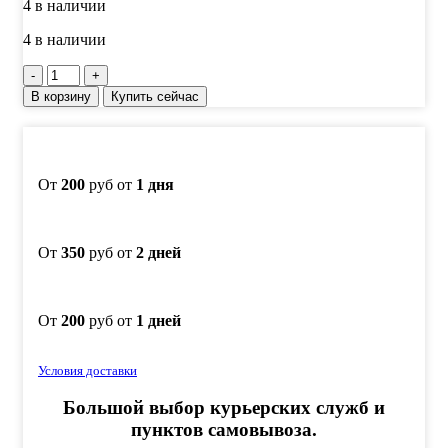
4 в наличии
4 в наличии
Количество
товара
В корзину
Купить сейчас
Паста
полировальная
LUXOR
Orange
0,1
От
200
руб от
1 дня
микрон,
55
гр.
От
350
руб от
2 дней
От
200
руб от
1 дней
Условия доставки
Большой выбор курьерских служб и
пунктов самовывоза.