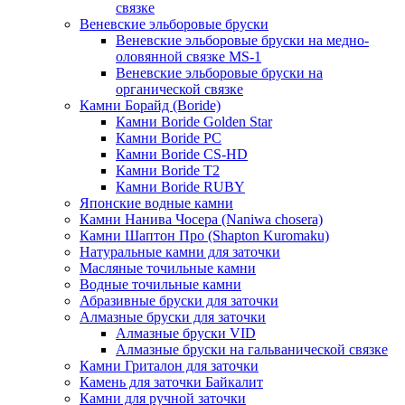
связке
Веневские эльборовые бруски
Веневские эльборовые бруски на медно-
оловянной связке MS-1
Веневские эльборовые бруски на
органической связке
Камни Борайд (Boride)
Камни Boride Golden Star
Камни Boride PC
Камни Boride CS-HD
Камни Boride T2
Камни Boride RUBY
Японские водные камни
Камни Нанива Чосера (Naniwa chosera)
Камни Шаптон Про (Shapton Kuromaku)
Натуральные камни для заточки
Масляные точильные камни
Водные точильные камни
Абразивные бруски для заточки
Алмазные бруски для заточки
Алмазные бруски VID
Алмазные бруски на гальванической связке
Камни Гриталон для заточки
Камень для заточки Байкалит
Камни для ручной заточки