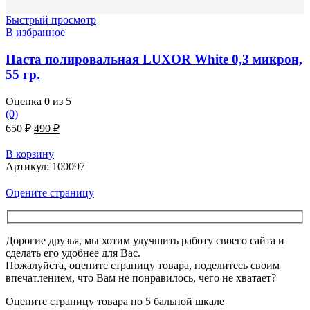
Быстрый просмотр
В избранное
Паста полировальная LUXOR White 0,3 микрон,
55 гр.
Оценка
0
из 5
(0)
Первоначальная
Текущая
650
₽
490
₽
цена
цена:
составляла
490 ₽.
В корзину
650 ₽.
Артикул:
100097
Оцените страницу
Дорогие друзья, мы хотим улучшить работу своего сайта и
сделать его удобнее для Вас.
Пожалуйста, оцените страницу товара, поделитесь своим
впечатлением, что Вам не понравилось, чего не хватает?
Оцените страницу товара по 5 бальной шкале