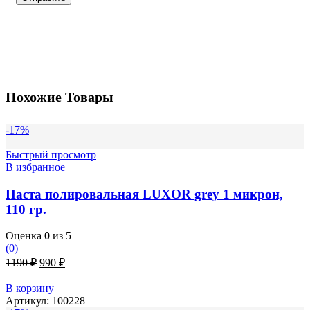
Похожие Товары
-17%
Быстрый просмотр
В избранное
Паста полировальная LUXOR grey 1 микрон,
110 гр.
Оценка
0
из 5
(0)
Первоначальная
Текущая
1190
₽
990
₽
цена
цена:
составляла
990 ₽.
В корзину
1190 ₽.
Артикул:
100228