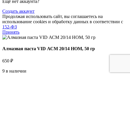
Ещё нет аккаунта?
Создать аккаунт
Продолжая использовать сайт, вы соглашаетесь на
использование cookies и обработку данных в соответствии с
152-ФЗ
Принять
Алмазная паста VID АСМ 20/14 НОМ, 50 гр
650
₽
9 в наличии
Количество товара Алмазная паста VID АСМ 20/14 НОМ,
50 гр
В корзину
Купить сейчас
В избранное
0
Список желаний
Позвонить
MAX
TG
0
элементы
Корзина