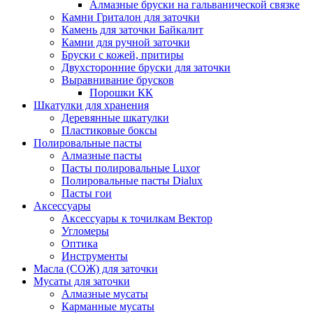
Алмазные бруски на гальванической связке
Камни Гриталон для заточки
Камень для заточки Байкалит
Камни для ручной заточки
Бруски с кожей, притиры
Двухсторонние бруски для заточки
Выравнивание брусков
Порошки КК
Шкатулки для хранения
Деревянные шкатулки
Пластиковые боксы
Полировальные пасты
Алмазные пасты
Пасты полировальные Luxor
Полировальные пасты Dialux
Пасты гои
Аксессуары
Аксессуары к точилкам Вектор
Угломеры
Оптика
Инструменты
Масла (СОЖ) для заточки
Мусаты для заточки
Алмазные мусаты
Карманные мусаты