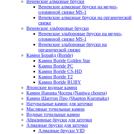
Веневские алмазные бруски
Веневские алмазные бруски на медно-
оловянной связке MS-1
Веневские алмазные бруски на органической
связке
Веневские эльборовые бруски
Веневские эльборовые бруски на медно-
оловянной связке MS-1
Веневские эльборовые бруски на
органической связке
Камни Борайд (Boride)
Камни Boride Golden Star
Камни Boride PC
Камни Boride CS-HD
Камни Boride T2
Камни Boride RUBY
Японские водные камни
Камни Нанива Чосера (Naniwa chosera)
Камни Шаптон Про (Shapton Kuromaku)
Натуральные камни для заточки
Масляные точильные камни
Водные точильные камни
Абразивные бруски для заточки
Алмазные бруски для заточки
Алмазные бруски VID