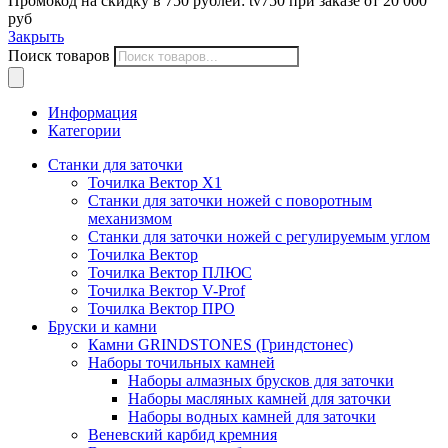
Промокод на скидку в 750 рублей: tv750 при заказе от 20 000
руб
Закрыть
Поиск товаров
Информация
Категории
Станки для заточки
Точилка Вектор X1
Станки для заточки ножей с поворотным
механизмом
Станки для заточки ножей с регулируемым углом
Точилка Вектор
Точилка Вектор ПЛЮС
Точилка Вектор V-Prof
Точилка Вектор ПРО
Бруски и камни
Камни GRINDSTONES (Гриндстонес)
Наборы точильных камней
Наборы алмазных брусков для заточки
Наборы масляных камней для заточки
Наборы водных камней для заточки
Веневский карбид кремния