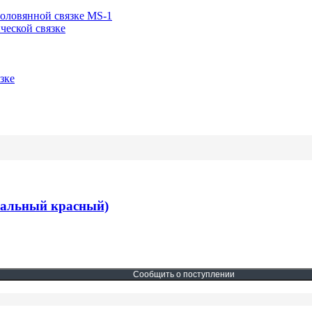
-оловянной связке MS-1
ческой связке
зке
рсальный красный)