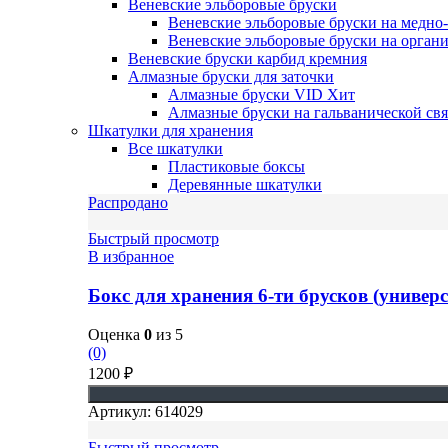
Веневские эльборовые бруски
Веневские эльборовые бруски на медно
Веневские эльборовые бруски на органи
Веневские бруски карбид кремния
Алмазные бруски для заточки
Алмазные бруски VID
Хит
Алмазные бруски на гальванической свя
Шкатулки для хранения
Все шкатулки
Пластиковые боксы
Деревянные шкатулки
Распродано
Быстрый просмотр
В избранное
Бокс для хранения 6-ти брусков (униве
Оценка
0
из 5
(0)
1200
₽
Артикул:
614029
Быстрый просмотр