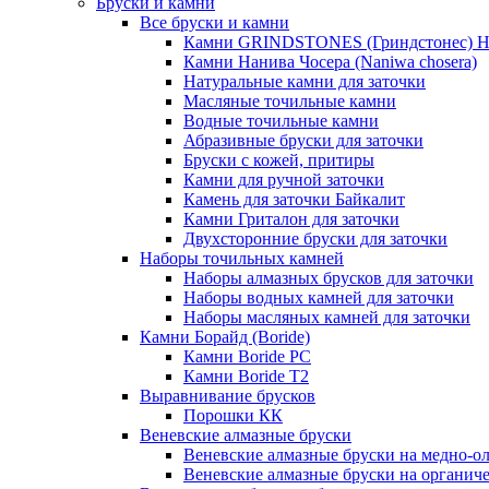
Бруски и камни
Все бруски и камни
Камни GRINDSTONES (Гриндстонес)
Камни Нанива Чосера (Naniwa chosera)
Натуральные камни для заточки
Масляные точильные камни
Водные точильные камни
Абразивные бруски для заточки
Бруски с кожей, притиры
Камни для ручной заточки
Камень для заточки Байкалит
Камни Гриталон для заточки
Двухсторонние бруски для заточки
Наборы точильных камней
Наборы алмазных брусков для заточки
Наборы водных камней для заточки
Наборы масляных камней для заточки
Камни Борайд (Boride)
Камни Boride PC
Камни Boride T2
Выравнивание брусков
Порошки КК
Веневские алмазные бруски
Веневские алмазные бруски на медно-о
Веневские алмазные бруски на органиче