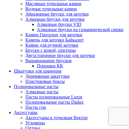
Масляные точильные камни
Водные точильные камни
Абразивные бруски для заточки
Алмазные бруски для заточки
Алмазные бруски VID
Алмазные бруски на гальванической связке
Камни Гриталон для заточки
Камень для заточки Байкалит
Камни для ручной заточки
Бруски с кожей, притиры
Двухсторонние бруски для заточки
Выравнивание брусков
Порошки КК
Шкатулки для хранения
Деревянные шкатулки
Пластиковые боксы
Полировальные пасты
Алмазные пасты
Пасты полировальные Luxor
Полировальные пасты Dialux
Пасты гои
Аксессуары
Аксессуары к точилкам Вектор
Угломеры
Оптика