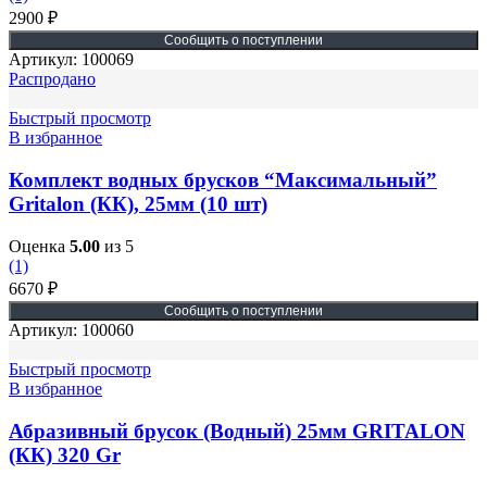
2900
₽
Артикул:
100069
Распродано
Быстрый просмотр
В избранное
Комплект водных брусков “Максимальный”
Gritalon (КК), 25мм (10 шт)
Оценка
5.00
из 5
(1)
6670
₽
Артикул:
100060
Быстрый просмотр
В избранное
Абразивный брусок (Водный) 25мм GRITALON
(КК) 320 Gr