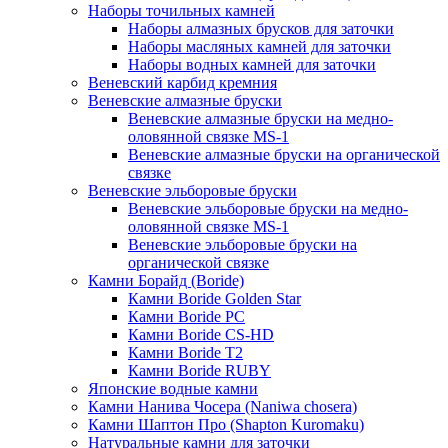
Наборы точильных камней
Наборы алмазных брусков для заточки
Наборы масляных камней для заточки
Наборы водных камней для заточки
Веневский карбид кремния
Веневские алмазные бруски
Веневские алмазные бруски на медно-
оловянной связке MS-1
Веневские алмазные бруски на органической
связке
Веневские эльборовые бруски
Веневские эльборовые бруски на медно-
оловянной связке MS-1
Веневские эльборовые бруски на
органической связке
Камни Борайд (Boride)
Камни Boride Golden Star
Камни Boride PC
Камни Boride CS-HD
Камни Boride T2
Камни Boride RUBY
Японские водные камни
Камни Нанива Чосера (Naniwa chosera)
Камни Шаптон Про (Shapton Kuromaku)
Натуральные камни для заточки