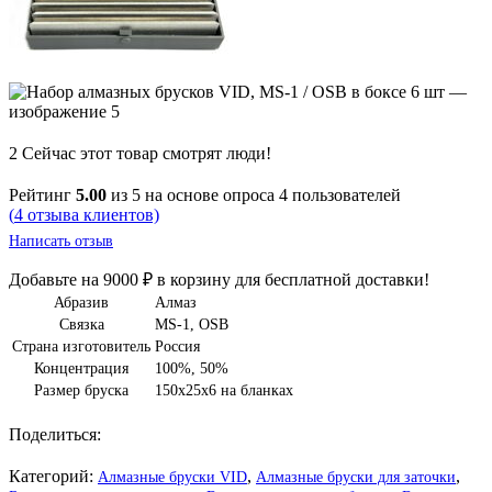
2
Сейчас этот товар смотрят люди!
Рейтинг
5.00
из 5 на основе опроса
4
пользователей
(
4
отзыва клиентов)
Написать отзыв
Добавьте на
9000
₽
в корзину для бесплатной доставки!
Абразив
Алмаз
Связка
MS-1
,
OSB
Страна изготовитель
Россия
Концентрация
100%
,
50%
Размер бруска
150х25х6 на бланках
Поделиться:
Категорий:
,
,
Алмазные бруски VID
Алмазные бруски для заточки