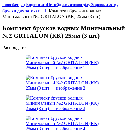
Главная
Бруски и камни для заточки
Абразивные
Перейти к навигации
Перейти к основному содержимому
бруски для заточки
Комплект брусков водных
Минимальный №2 GRITALON (КК) 25мм (3 шт)
Комплект брусков водных Минимальный
№2 GRITALON (КК) 25мм (3 шт)
Распродано