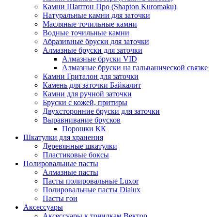
Камни Шаптон Про (Shapton Kuromaku)
Натуральные камни для заточки
Масляные точильные камни
Водные точильные камни
Абразивные бруски для заточки
Алмазные бруски для заточки
Алмазные бруски VID
Алмазные бруски на гальванической связке
Камни Гриталон для заточки
Камень для заточки Байкалит
Камни для ручной заточки
Бруски с кожей, притиры
Двухсторонние бруски для заточки
Выравнивание брусков
Порошки КК
Шкатулки для хранения
Деревянные шкатулки
Пластиковые боксы
Полировальные пасты
Алмазные пасты
Пасты полировальные Luxor
Полировальные пасты Dialux
Пасты гои
Аксессуары
Аксессуары к точилкам Вектор