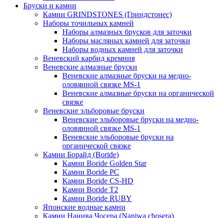
Бруски и камни
Камни GRINDSTONES (Гриндстонес)
Наборы точильных камней
Наборы алмазных брусков для заточки
Наборы масляных камней для заточки
Наборы водных камней для заточки
Веневский карбид кремния
Веневские алмазные бруски
Веневские алмазные бруски на медно-
оловянной связке MS-1
Веневские алмазные бруски на органической
связке
Веневские эльборовые бруски
Веневские эльборовые бруски на медно-
оловянной связке MS-1
Веневские эльборовые бруски на
органической связке
Камни Борайд (Boride)
Камни Boride Golden Star
Камни Boride PC
Камни Boride CS-HD
Камни Boride T2
Камни Boride RUBY
Японские водные камни
Камни Нанива Чосера (Naniwa chosera)