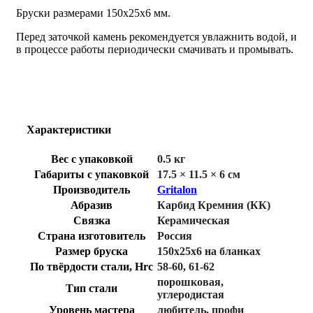
Бруски размерами 150х25х6 мм.
Перед заточкой камень рекомендуется увлажнить водой, и
в процессе работы периодически смачивать и промывать.
Характеристики
Вес с упаковкой
0.5 кг
Габариты с упаковкой
17.5 × 11.5 × 6 см
Производитель
Gritalon
Абразив
Карбид Кремния (КК)
Связка
Керамическая
Страна изготовитель
Россия
Размер бруска
150х25х6 на бланках
По твёрдости стали, Hrc
58-60
,
61-62
порошковая
,
Тип стали
углеродистая
Уровень мастера
любитель
,
профи