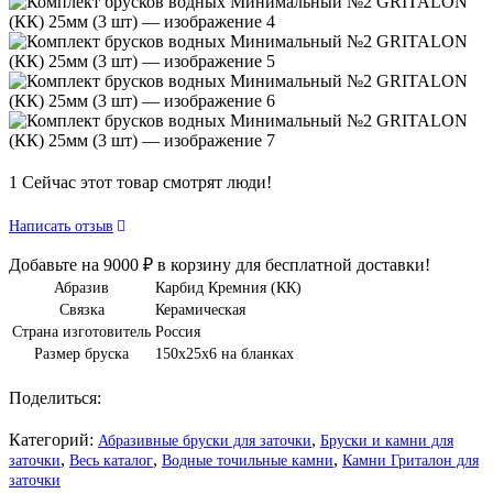
1
Сейчас этот товар смотрят люди!
Написать отзыв
Добавьте на
9000
₽
в корзину для бесплатной доставки!
Абразив
Карбид Кремния (КК)
Связка
Керамическая
Страна изготовитель
Россия
Размер бруска
150х25х6 на бланках
Поделиться:
Категорий:
,
Абразивные бруски для заточки
Бруски и камни для
,
,
,
заточки
Весь каталог
Водные точильные камни
Камни Гриталон для
заточки