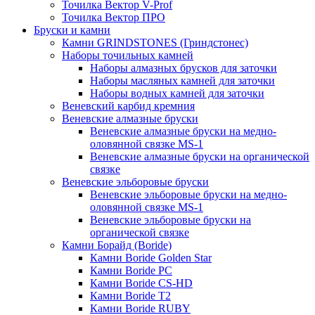
Точилка Вектор V-Prof
Точилка Вектор ПРО
Бруски и камни
Камни GRINDSTONES (Гриндстонес)
Наборы точильных камней
Наборы алмазных брусков для заточки
Наборы масляных камней для заточки
Наборы водных камней для заточки
Веневский карбид кремния
Веневские алмазные бруски
Веневские алмазные бруски на медно-
оловянной связке MS-1
Веневские алмазные бруски на органической
связке
Веневские эльборовые бруски
Веневские эльборовые бруски на медно-
оловянной связке MS-1
Веневские эльборовые бруски на
органической связке
Камни Борайд (Boride)
Камни Boride Golden Star
Камни Boride PC
Камни Boride CS-HD
Камни Boride T2
Камни Boride RUBY