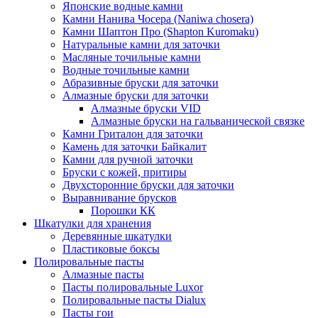
Японские водные камни
Камни Нанива Чосера (Naniwa chosera)
Камни Шаптон Про (Shapton Kuromaku)
Натуральные камни для заточки
Масляные точильные камни
Водные точильные камни
Абразивные бруски для заточки
Алмазные бруски для заточки
Алмазные бруски VID
Алмазные бруски на гальванической связке
Камни Гриталон для заточки
Камень для заточки Байкалит
Камни для ручной заточки
Бруски с кожей, притиры
Двухсторонние бруски для заточки
Выравнивание брусков
Порошки КК
Шкатулки для хранения
Деревянные шкатулки
Пластиковые боксы
Полировальные пасты
Алмазные пасты
Пасты полировальные Luxor
Полировальные пасты Dialux
Пасты гои