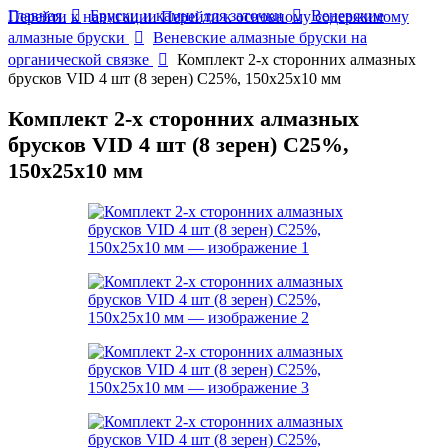
Главная
Бруски и камни для заточки
Веневские
Перейти к навигации
Перейти к основному содержимому
алмазные бруски
Веневские алмазные бруски на
органической связке
Комплект 2-х сторонних алмазных
брусков VID 4 шт (8 зерен) С25%, 150х25х10 мм
Комплект 2-х сторонних алмазных
брусков VID 4 шт (8 зерен) С25%,
150х25х10 мм