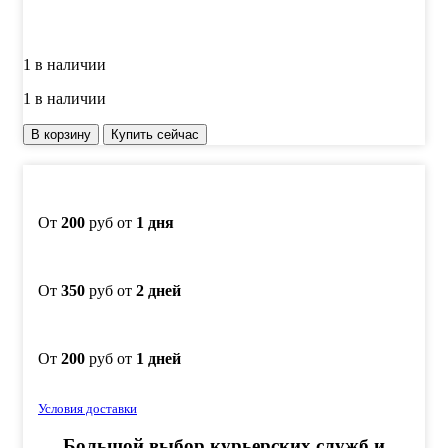
1 в наличии
1 в наличии
Количество
В корзину
Купить сейчас
товара
Комплект
2-
х
сторонних
От
200
руб от
1 дня
алмазных
брусков
VID
От
350
руб от
2 дней
4
шт
(8
зерен)
От
200
руб от
1 дней
С25%,
150х25х10
мм
Условия доставки
Большой выбор курьерских служб и