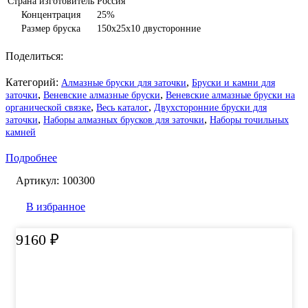
Страна изготовитель
Россия
Концентрация
25%
Размер бруска
150х25х10 двусторонние
Поделиться:
Категорий:
,
Алмазные бруски для заточки
Бруски и камни для
,
,
заточки
Веневские алмазные бруски
Веневские алмазные бруски на
,
,
органической связке
Весь каталог
Двухсторонние бруски для
,
,
заточки
Наборы алмазных брусков для заточки
Наборы точильных
камней
Подробнее
Артикул:
100300
В избранное
9160
₽