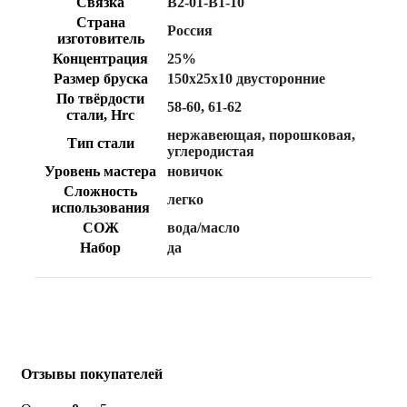
Связка
B2-01-B1-10
Страна
Россия
изготовитель
Концентрация
25%
Размер бруска
150х25х10 двусторонние
По твёрдости
58-60
,
61-62
стали, Hrc
нержавеющая
,
порошковая
,
Тип стали
углеродистая
Уровень мастера
новичок
Сложность
легко
использования
СОЖ
вода/масло
Набор
да
Отзывы покупателей