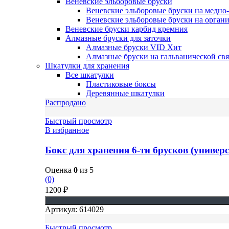
Веневские эльборовые бруски
Веневские эльборовые бруски на медно
Веневские эльборовые бруски на органи
Веневские бруски карбид кремния
Алмазные бруски для заточки
Алмазные бруски VID
Хит
Алмазные бруски на гальванической свя
Шкатулки для хранения
Все шкатулки
Пластиковые боксы
Деревянные шкатулки
Распродано
Быстрый просмотр
В избранное
Бокс для хранения 6-ти брусков (униве
Оценка
0
из 5
(0)
1200
₽
Артикул:
614029
Быстрый просмотр