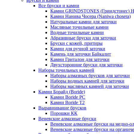
Бруски и камни
Все бруски и камни
Камни GRINDSTONES (Гриндстонес)
Камни Нанива Чосера (Naniwa chosera)
Натуральные камни для заточки
Масляные точильные камни
Водные точильные камни
Абразивные бруски для заточки
Бруски с кожей, притиры
Камни для ручной заточки
Камень для заточки Байкалит
Камни Гриталон для заточки
Двухсторонние бруски для заточки
Наборы точильных камней
Наборы алмазных брусков для заточки
Наборы водных камней для заточки
Наборы масляных камней для заточки
Камни Борайд (Boride)
Камни Boride PC
Камни Boride T2
Выравнивание брусков
Порошки КК
Веневские алмазные бруски
Веневские алмазные бруски на медно-о
Веневские алмазные бруски на органиче