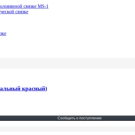
-оловянной связке MS-1
ческой связке
зке
рсальный красный)