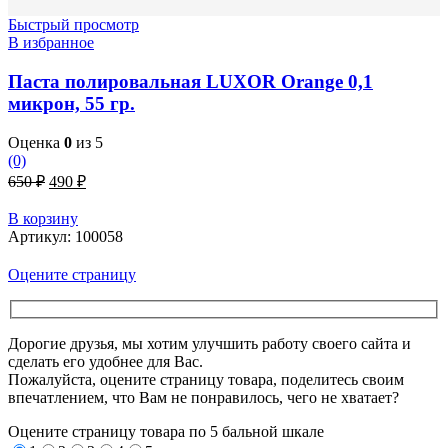
Быстрый просмотр
В избранное
Паста полировальная LUXOR Orange 0,1
микрон, 55 гр.
Оценка
0
из 5
(0)
Первоначальная
Текущая
650
₽
490
₽
цена
цена:
составляла
490 ₽.
В корзину
650 ₽.
Артикул:
100058
Оцените страницу
Дорогие друзья, мы хотим улучшить работу своего сайта и
сделать его удобнее для Вас.
Пожалуйста, оцените страницу товара, поделитесь своим
впечатлением, что Вам не понравилось, чего не хватает?
Оцените страницу товара по 5 бальной шкале