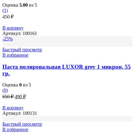
Оценка
5.00
из 5
(1)
450
₽
В корзину
Артикул:
100161
-25%
Быстрый просмотр
В избранное
Паста полировальная LUXOR grey 1 микрон, 55
гр.
Оценка
0
из 5
(0)
Первоначальная
Текущая
650
₽
490
₽
цена
цена:
составляла
490 ₽.
В корзину
650 ₽.
Артикул:
100131
Быстрый просмотр
В избранное