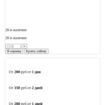
составляла
990 ₽.
1190 ₽.
20 в наличии
20 в наличии
Количество
товара
В корзину
Купить сейчас
Паста
полировальная
LUXOR
Green
3,0
От
200
руб от
1 дня
микрон,
110
гр.
От
350
руб от
2 дней
От
200
руб от
1 дней