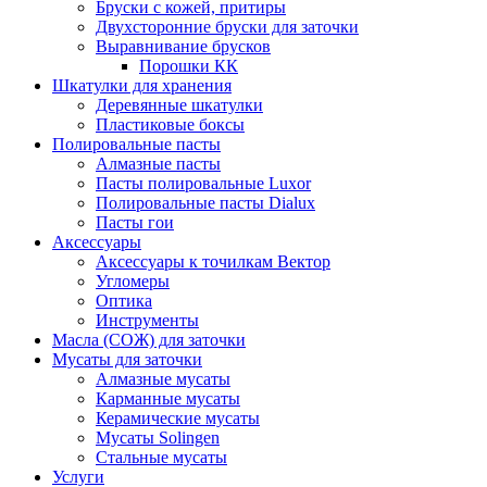
Бруски с кожей, притиры
Двухсторонние бруски для заточки
Выравнивание брусков
Порошки КК
Шкатулки для хранения
Деревянные шкатулки
Пластиковые боксы
Полировальные пасты
Алмазные пасты
Пасты полировальные Luxor
Полировальные пасты Dialux
Пасты гои
Аксессуары
Аксессуары к точилкам Вектор
Угломеры
Оптика
Инструменты
Масла (СОЖ) для заточки
Мусаты для заточки
Алмазные мусаты
Карманные мусаты
Керамические мусаты
Мусаты Solingen
Стальные мусаты
Услуги