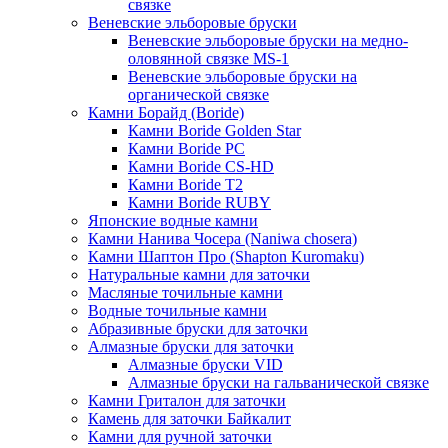
связке
Веневские эльборовые бруски
Веневские эльборовые бруски на медно-
оловянной связке MS-1
Веневские эльборовые бруски на
органической связке
Камни Борайд (Boride)
Камни Boride Golden Star
Камни Boride PC
Камни Boride CS-HD
Камни Boride T2
Камни Boride RUBY
Японские водные камни
Камни Нанива Чосера (Naniwa chosera)
Камни Шаптон Про (Shapton Kuromaku)
Натуральные камни для заточки
Масляные точильные камни
Водные точильные камни
Абразивные бруски для заточки
Алмазные бруски для заточки
Алмазные бруски VID
Алмазные бруски на гальванической связке
Камни Гриталон для заточки
Камень для заточки Байкалит
Камни для ручной заточки