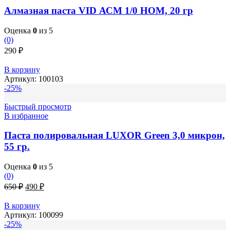
Алмазная паста VID АСМ 1/0 НОМ, 20 гр
Оценка
0
из 5
(0)
290
₽
В корзину
Артикул:
100103
-25%
Быстрый просмотр
В избранное
Паста полировальная LUXOR Green 3,0 микрон,
55 гр.
Оценка
0
из 5
(0)
Первоначальная
Текущая
650
₽
490
₽
цена
цена:
составляла
490 ₽.
В корзину
650 ₽.
Артикул:
100099
-25%