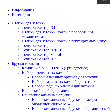
Информация
Категории
Станки для заточки
Точилка Вектор X1
Станки для заточки ножей с поворотным
механизмом
Станки для заточки ножей с регулируемым углом
Точилка Вектор
Точилка Вектор ПЛЮС
Точилка Вектор V-Prof
Точилка Вектор ПРО
Бруски и камни
Камни GRINDSTONES (Гриндстонес)
Наборы точильных камней
Наборы алмазных брусков для заточки
Наборы масляных камней для заточки
Наборы водных камней для заточки
Веневский карбид кремния
Веневские алмазные бруски
Веневские алмазные бруски на медно-
оловянной связке MS-1
Веневские алмазные бруски на органической