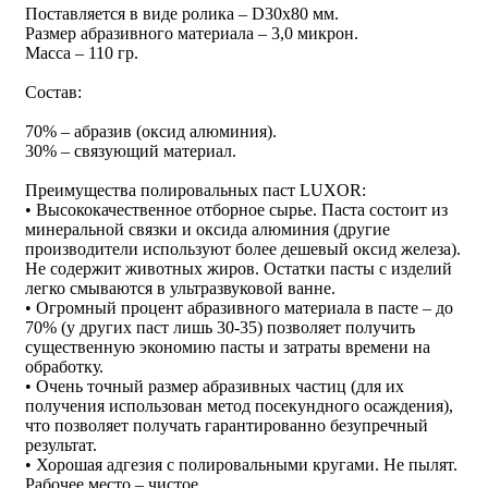
Поставляется в виде ролика – D30х80 мм.
Размер абразивного материала – 3,0 микрон.
Масса – 110 гр.
Состав
:
70% – абразив (оксид алюминия).
30% – связующий материал.
Преимущества полировальных паст LUXOR:
• Высококачественное отборное сырье. Паста состоит из
минеральной связки и оксида алюминия (другие
производители используют более дешевый оксид железа).
Не содержит животных жиров. Остатки пасты с изделий
легко смываются в ультразвуковой ванне.
• Огромный процент абразивного материала в пасте – до
70% (у других паст лишь 30-35) позволяет получить
существенную экономию пасты и затраты времени на
обработку.
• Очень точный размер абразивных частиц (для их
получения использован метод посекундного осаждения),
что позволяет получать гарантированно безупречный
результат.
• Хорошая адгезия с полировальными кругами. Не пылят.
Рабочее место – чистое.