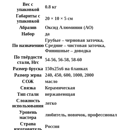
Вес с
0.8 кг
упаковкой
Габариты с
20 × 10 × 5 см
упаковкой
Абразив
Оксид Алюминия (АО)
Набор
да
Грубые – черновая заточка
,
По назначению
Средние – чистовая заточка
,
Финишные – доводка
По твёрдости
54-56
,
56-58
,
58-60
стали, Hrc
Размер бруска
150х25х6 на бланках
Размер зерна
240
,
450
,
600
,
1000
,
2000
СОЖ
масло
Связка
Керамическая
Тип стали
нержавеющая
Сложность
легко
использования
Уровень
любитель
,
новичок
,
профессионал
мастера
Страна
Россия
изготовитель