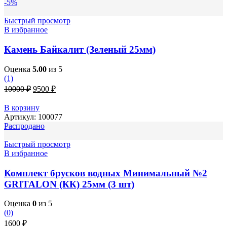
-5%
Быстрый просмотр
В избранное
Камень Байкалит (Зеленый 25мм)
Оценка
5.00
из 5
(1)
Первоначальная
Текущая
10000
₽
9500
₽
цена
цена:
составляла
9500 ₽.
В корзину
10000 ₽.
Артикул:
100077
Распродано
Быстрый просмотр
В избранное
Комплект брусков водных Минимальный №2
GRITALON (КК) 25мм (3 шт)
Оценка
0
из 5
(0)
1600
₽