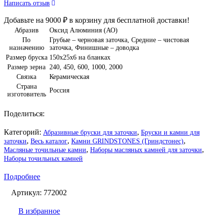
Написать отзыв
Добавьте на
9000
₽
в корзину для бесплатной доставки!
Абразив
Оксид Алюминия (АО)
По
Грубые – черновая заточка
,
Средние – чистовая
назначению
заточка
,
Финишные – доводка
Размер бруска
150х25х6 на бланках
Размер зерна
240
,
450
,
600
,
1000
,
2000
Связка
Керамическая
Страна
Россия
изготовитель
Поделиться:
Категорий:
,
Абразивные бруски для заточки
Бруски и камни для
,
,
,
заточки
Весь каталог
Камни GRINDSTONES (Гриндстонес)
,
,
Масляные точильные камни
Наборы масляных камней для заточки
Наборы точильных камней
Подробнее
Артикул:
772002
В избранное