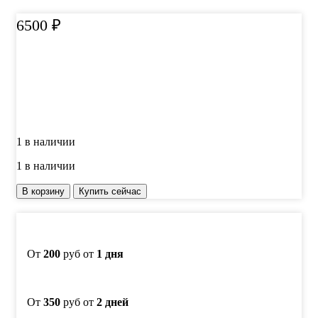
6500
₽
1 в наличии
1 в наличии
Количество
В корзину
Купить сейчас
товара
Набор
масляных
камней
GRINDSTONES
От
200
руб от
1 дня
(АО)
в
боксе
От
350
руб от
2 дней
5
шт