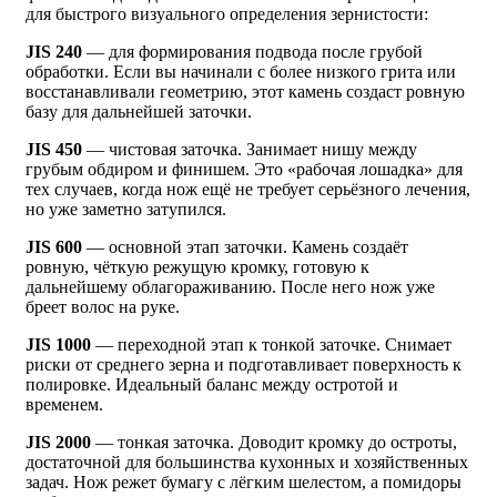
для быстрого визуального определения зернистости:
JIS 240
— для формирования подвода после грубой
обработки. Если вы начинали с более низкого грита или
восстанавливали геометрию, этот камень создаст ровную
базу для дальнейшей заточки.
JIS 450
— чистовая заточка. Занимает нишу между
грубым обдиром и финишем. Это «рабочая лошадка» для
тех случаев, когда нож ещё не требует серьёзного лечения,
но уже заметно затупился.
JIS 600
— основной этап заточки. Камень создаёт
ровную, чёткую режущую кромку, готовую к
дальнейшему облагораживанию. После него нож уже
бреет волос на руке.
JIS 1000
— переходной этап к тонкой заточке. Снимает
риски от среднего зерна и подготавливает поверхность к
полировке. Идеальный баланс между остротой и
временем.
JIS 2000
— тонкая заточка. Доводит кромку до остроты,
достаточной для большинства кухонных и хозяйственных
задач. Нож режет бумагу с лёгким шелестом, а помидоры