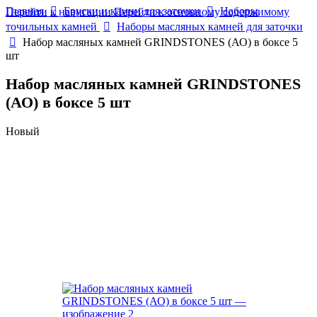
Главная
Бруски и камни для заточки
Наборы
Перейти к навигации
Перейти к основному содержимому
точильных камней
Наборы масляных камней для заточки
Набор масляных камней GRINDSTONES (АО) в боксе 5
шт
Набор масляных камней GRINDSTONES
(АО) в боксе 5 шт
Новый