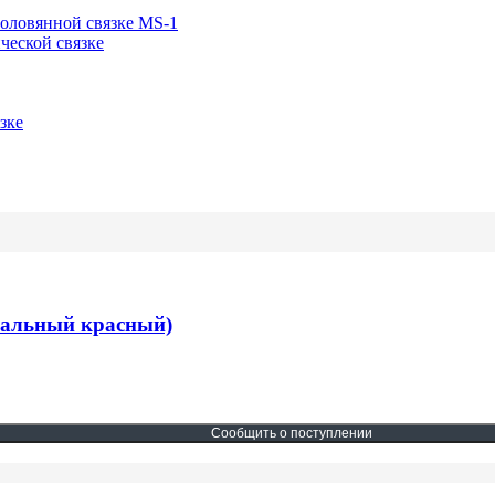
-оловянной связке MS-1
ческой связке
зке
рсальный красный)