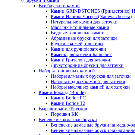
Бруски и камни
Все бруски и камни
Камни GRINDSTONES (Гриндстонес)
Камни Нанива Чосера (Naniwa chosera)
Натуральные камни для заточки
Масляные точильные камни
Водные точильные камни
Абразивные бруски для заточки
Бруски с кожей, притиры
Камни для ручной заточки
Камень для заточки Байкалит
Камни Гриталон для заточки
Двухсторонние бруски для заточки
Наборы точильных камней
Наборы алмазных брусков для заточки
Наборы водных камней для заточки
Наборы масляных камней для заточки
Камни Борайд (Boride)
Камни Boride PC
Камни Boride T2
Выравнивание брусков
Порошки КК
Веневские алмазные бруски
Веневские алмазные бруски на медно-о
Веневские алмазные бруски на органиче