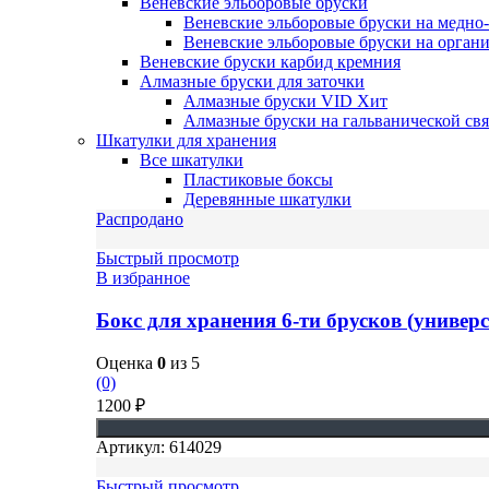
Веневские эльборовые бруски
Веневские эльборовые бруски на медно
Веневские эльборовые бруски на органи
Веневские бруски карбид кремния
Алмазные бруски для заточки
Алмазные бруски VID
Хит
Алмазные бруски на гальванической свя
Шкатулки для хранения
Все шкатулки
Пластиковые боксы
Деревянные шкатулки
Распродано
Быстрый просмотр
В избранное
Бокс для хранения 6-ти брусков (униве
Оценка
0
из 5
(0)
1200
₽
Артикул:
614029
Быстрый просмотр