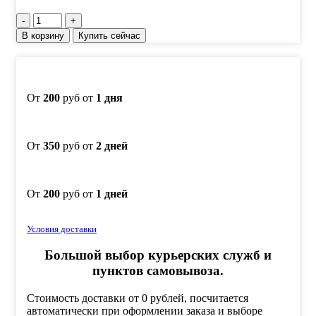
Количество
товара
В корзину
Купить сейчас
Комплект
2-
х
сторонних
алмазных
От
200
руб от
1 дня
брусков
VID
2
От
350
руб от
2 дней
шт
(4
зерна)
С100%,
От
200
руб от
1 дней
150х25х10
мм,
100/80
Условия доставки
-
50/40,
Большой выбор курьерских служб и
20/14
пунктов самовывоза.
-
7/5
Стоимость доставки от 0 рублей, посчитается
автоматически при оформлении заказа и выборе