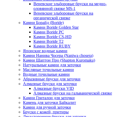
Веневские эльборовые бруски на медно-
оловянной связке MS-1
Веневские эльборовые бруски на
органической связке
Камни Борайд (Boride)
Камни Boride Golden Star
Камни Boride PC
Камни Boride CS-HD
Камни Boride T2
Камни Boride RUBY
Японские водные камни
Камни Нанива Чосера (Naniwa chosera)
Камни Шаптон Про (Shapton Kuromaku)
Натуральные камни для заточки
Масляные точильные камни
Водные точильные камни
Абразивные бруски для заточки
Алмазные бруски для заточки
Алмазные бруски VID
Алмазные бруски на гальванической связке
Камни Гриталон для заточки
Камень для заточки Байкалит
Камни для ручной заточки
Бруски с кожей, притиры
Двухсторонние бруски для заточки