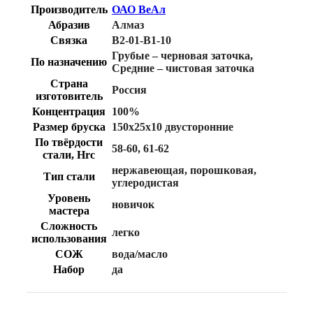
Производитель
ОАО ВеАл
Абразив
Алмаз
Связка
B2-01-B1-10
Грубые – черновая заточка
,
По назначению
Средние – чистовая заточка
Страна
Россия
изготовитель
Концентрация
100%
Размер бруска
150х25х10 двусторонние
По твёрдости
58-60
,
61-62
стали, Hrc
нержавеющая
,
порошковая
,
Тип стали
углеродистая
Уровень
новичок
мастера
Сложность
легко
использования
СОЖ
вода/масло
Набор
да