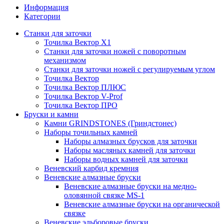
Информация
Категории
Станки для заточки
Точилка Вектор X1
Станки для заточки ножей с поворотным
механизмом
Станки для заточки ножей с регулируемым углом
Точилка Вектор
Точилка Вектор ПЛЮС
Точилка Вектор V-Prof
Точилка Вектор ПРО
Бруски и камни
Камни GRINDSTONES (Гриндстонес)
Наборы точильных камней
Наборы алмазных брусков для заточки
Наборы масляных камней для заточки
Наборы водных камней для заточки
Веневский карбид кремния
Веневские алмазные бруски
Веневские алмазные бруски на медно-
оловянной связке MS-1
Веневские алмазные бруски на органической
связке
Веневские эльборовые бруски