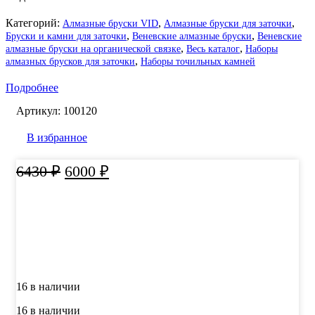
Категорий:
,
,
Алмазные бруски VID
Алмазные бруски для заточки
,
,
Бруски и камни для заточки
Веневские алмазные бруски
Веневские
,
,
алмазные бруски на органической связке
Весь каталог
Наборы
,
алмазных брусков для заточки
Наборы точильных камней
Подробнее
Артикул:
100120
В избранное
Первоначальная
Текущая
6430
₽
6000
₽
цена
цена:
составляла
6000 ₽.
6430 ₽.
16 в наличии
16 в наличии