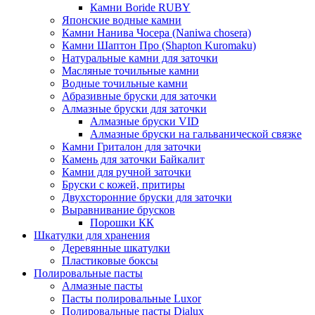
Камни Boride RUBY
Японские водные камни
Камни Нанива Чосера (Naniwa chosera)
Камни Шаптон Про (Shapton Kuromaku)
Натуральные камни для заточки
Масляные точильные камни
Водные точильные камни
Абразивные бруски для заточки
Алмазные бруски для заточки
Алмазные бруски VID
Алмазные бруски на гальванической связке
Камни Гриталон для заточки
Камень для заточки Байкалит
Камни для ручной заточки
Бруски с кожей, притиры
Двухсторонние бруски для заточки
Выравнивание брусков
Порошки КК
Шкатулки для хранения
Деревянные шкатулки
Пластиковые боксы
Полировальные пасты
Алмазные пасты
Пасты полировальные Luxor
Полировальные пасты Dialux