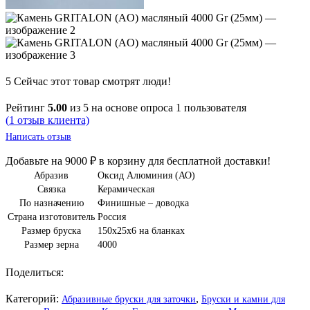
5
Сейчас этот товар смотрят люди!
Рейтинг
5.00
из 5 на основе опроса
1
пользователя
(
1
отзыв клиента)
Написать отзыв
Добавьте на
9000
₽
в корзину для бесплатной доставки!
Абразив
Оксид Алюминия (АО)
Связка
Керамическая
По назначению
Финишные – доводка
Страна изготовитель
Россия
Размер бруска
150х25х6 на бланках
Размер зерна
4000
Поделиться:
Категорий:
,
Абразивные бруски для заточки
Бруски и камни для