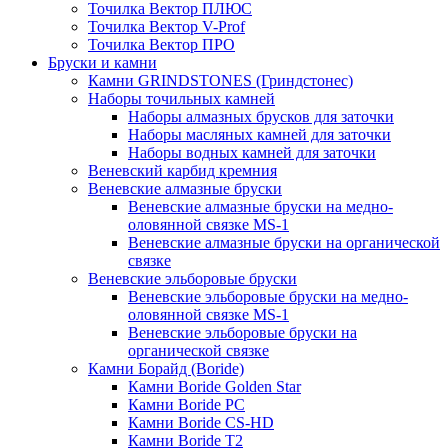
Точилка Вектор ПЛЮС
Точилка Вектор V-Prof
Точилка Вектор ПРО
Бруски и камни
Камни GRINDSTONES (Гриндстонес)
Наборы точильных камней
Наборы алмазных брусков для заточки
Наборы масляных камней для заточки
Наборы водных камней для заточки
Веневский карбид кремния
Веневские алмазные бруски
Веневские алмазные бруски на медно-
оловянной связке MS-1
Веневские алмазные бруски на органической
связке
Веневские эльборовые бруски
Веневские эльборовые бруски на медно-
оловянной связке MS-1
Веневские эльборовые бруски на
органической связке
Камни Борайд (Boride)
Камни Boride Golden Star
Камни Boride PC
Камни Boride CS-HD
Камни Boride T2