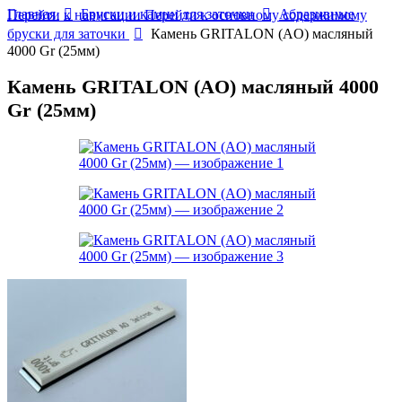
Главная
Бруски и камни для заточки
Абразивные
Перейти к навигации
Перейти к основному содержимому
бруски для заточки
Камень GRITALON (AO) масляный
4000 Gr (25мм)
Камень GRITALON (AO) масляный 4000
Gr (25мм)