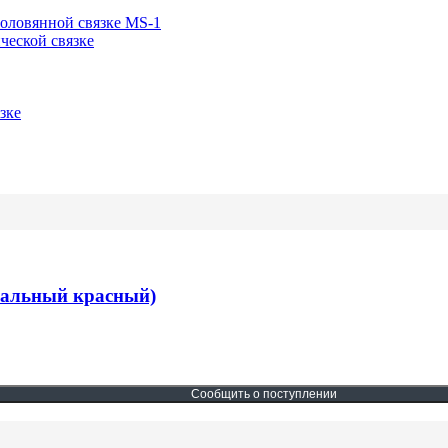
-оловянной связке MS-1
ческой связке
зке
рсальный красный)