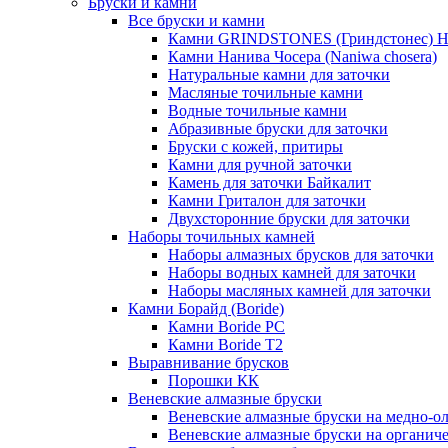
Бруски и камни
Все бруски и камни
Камни GRINDSTONES (Гриндстонес)
Камни Нанива Чосера (Naniwa chosera)
Натуральные камни для заточки
Масляные точильные камни
Водные точильные камни
Абразивные бруски для заточки
Бруски с кожей, притиры
Камни для ручной заточки
Камень для заточки Байкалит
Камни Гриталон для заточки
Двухсторонние бруски для заточки
Наборы точильных камней
Наборы алмазных брусков для заточки
Наборы водных камней для заточки
Наборы масляных камней для заточки
Камни Борайд (Boride)
Камни Boride PC
Камни Boride T2
Выравнивание брусков
Порошки КК
Веневские алмазные бруски
Веневские алмазные бруски на медно-о
Веневские алмазные бруски на органиче