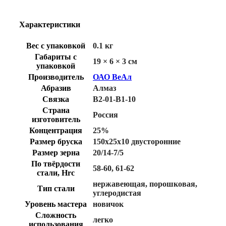
Характеристики
Вес с упаковкой
0.1 кг
Габариты с
19 × 6 × 3 см
упаковкой
Производитель
ОАО ВеАл
Абразив
Алмаз
Связка
B2-01-B1-10
Страна
Россия
изготовитель
Концентрация
25%
Размер бруска
150х25х10 двусторонние
Размер зерна
20/14-7/5
По твёрдости
58-60
,
61-62
стали, Hrc
нержавеющая
,
порошковая
,
Тип стали
углеродистая
Уровень мастера
новичок
Сложность
легко
использования