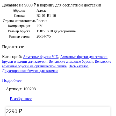
Добавьте на
9000
₽
в корзину для бесплатной доставки!
Абразив
Алмаз
Связка
B2-01-B1-10
Страна изготовитель
Россия
Концентрация
25%
Размер бруска
150х25х10 двусторонние
Размер зерна
20/14-7/5
Поделиться:
Категорий:
,
,
Алмазные бруски VID
Алмазные бруски для заточки
,
,
Бруски и камни для заточки
Веневские алмазные бруски
Веневские
,
,
алмазные бруски на органической связке
Весь каталог
Двухсторонние бруски для заточки
Подробнее
Артикул:
100298
В избранное
2290
₽