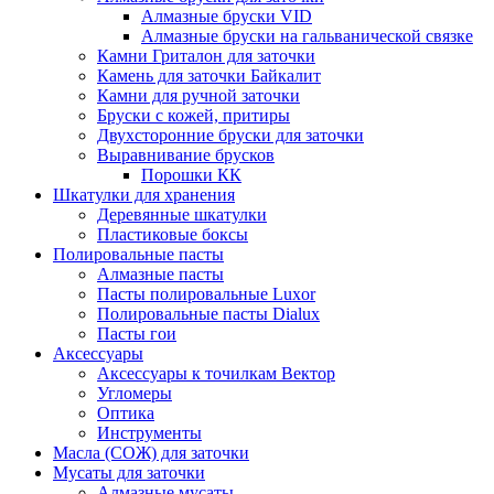
Алмазные бруски VID
Алмазные бруски на гальванической связке
Камни Гриталон для заточки
Камень для заточки Байкалит
Камни для ручной заточки
Бруски с кожей, притиры
Двухсторонние бруски для заточки
Выравнивание брусков
Порошки КК
Шкатулки для хранения
Деревянные шкатулки
Пластиковые боксы
Полировальные пасты
Алмазные пасты
Пасты полировальные Luxor
Полировальные пасты Dialux
Пасты гои
Аксессуары
Аксессуары к точилкам Вектор
Угломеры
Оптика
Инструменты
Масла (СОЖ) для заточки
Мусаты для заточки
Алмазные мусаты