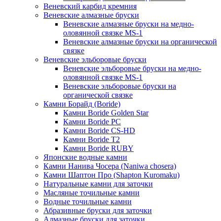
Веневский карбид кремния
Веневские алмазные бруски
Веневские алмазные бруски на медно-
оловянной связке MS-1
Веневские алмазные бруски на органической
связке
Веневские эльборовые бруски
Веневские эльборовые бруски на медно-
оловянной связке MS-1
Веневские эльборовые бруски на
органической связке
Камни Борайд (Boride)
Камни Boride Golden Star
Камни Boride PC
Камни Boride CS-HD
Камни Boride T2
Камни Boride RUBY
Японские водные камни
Камни Нанива Чосера (Naniwa chosera)
Камни Шаптон Про (Shapton Kuromaku)
Натуральные камни для заточки
Масляные точильные камни
Водные точильные камни
Абразивные бруски для заточки
Алмазные бруски для заточки