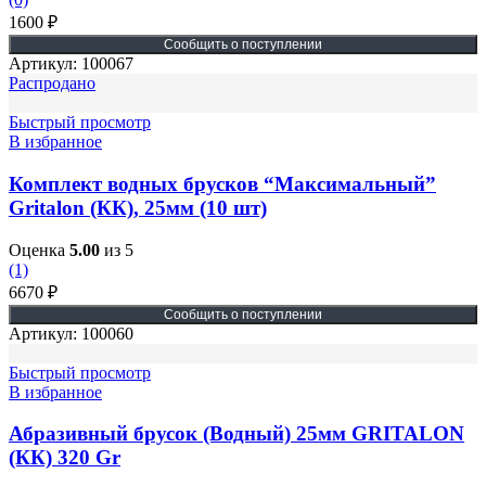
1600
₽
Артикул:
100067
Распродано
Быстрый просмотр
В избранное
Комплект водных брусков “Максимальный”
Gritalon (КК), 25мм (10 шт)
Оценка
5.00
из 5
(1)
6670
₽
Артикул:
100060
Быстрый просмотр
В избранное
Абразивный брусок (Водный) 25мм GRITALON
(КК) 320 Gr