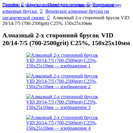
Главная
Бруски и камни для заточки
Веневские
Перейти к навигации
Перейти к основному содержимому
алмазные бруски
Веневские алмазные бруски на
органической связке
Алмазный 2-х сторонний брусок VID
20/14-7/5 (700-2500grit) С25%, 150х25х10мм
Алмазный 2-х сторонний брусок VID
20/14-7/5 (700-2500grit) С25%, 150х25х10мм